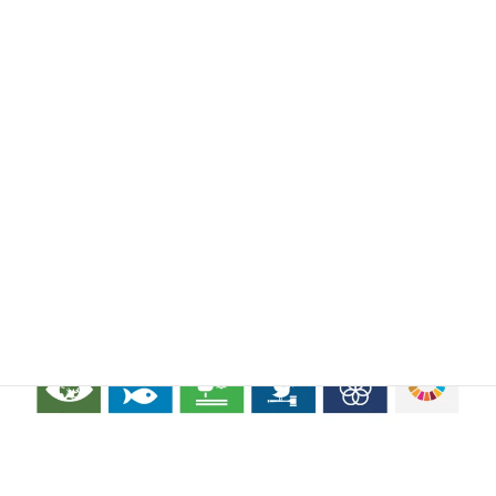
連第306号
認定団
取引銀
体
郡山信用金庫
行